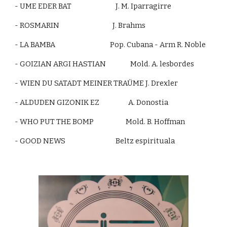
- UME EDER BAT                             J. M. Iparragirre
- ROSMARIN                                   J. Brahms
- LA BAMBA                                    Pop. Cubana - Arm R. Noble
- GOIZIAN ARGI HASTIAN                Mold. A. lesbordes
- WIEN DU SATADT MEINER TRAÜME J. Drexler
- ALDUDEN GIZONIK EZ                   A. Donostia
- WHO PUT THE BOMP                     Mold. B. Hoffman
- GOOD NEWS                                 Beltz espirituala