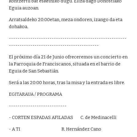
kontzertu bat eskeiniko dugu. Eliza dago Donostiako 
Eguia auzoan.
Arratsaldeko 20:00etan, meza ondoren, izango da eta 
dohakoa.
-------------------------------------------------------
------------------------------------------
El próximo día 21 de Junio ofreceremos un concierto en 
la Parroquia de Franciscanos, situada en el barrio de 
Eguia de San Sebastián.
Será a las 20:00 horas, tras la misa y la entrada es libre.
EGITARAUA / PROGRAMA
---------------------------
- CORTEN ESPADAS AFILADAS        C. de Medinacelli
- A TI                                             R. Hernández Cano