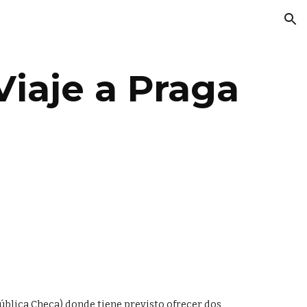
ion
Viaje a Praga 
ública Checa) donde tiene previsto ofrecer dos 