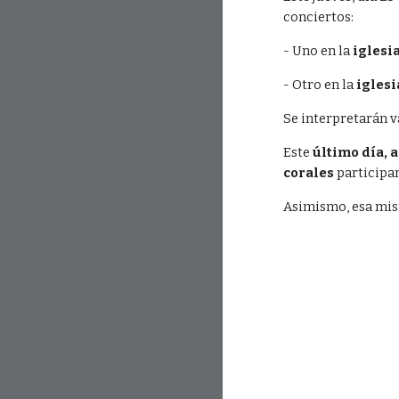
conciertos:
- Uno en la 
iglesia
- Otro en la 
iglesi
Se interpretarán va
Este 
último día, a
corales
 participa
Asimismo, esa mism